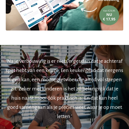
'Na je verbouwing is er niets erger dan dat je achteraf
spijt hebt van een keuze. Een keukenblad dat nergens
tegen kan, een mooie gietvloer die altijd vol strepen
zit. Zeker met kinderen is het zó belangrijk dat je
huis naast mooi óók praktisch is. En dat kan heel
goed samengaan als je precies weet waar je op moet
letten.'