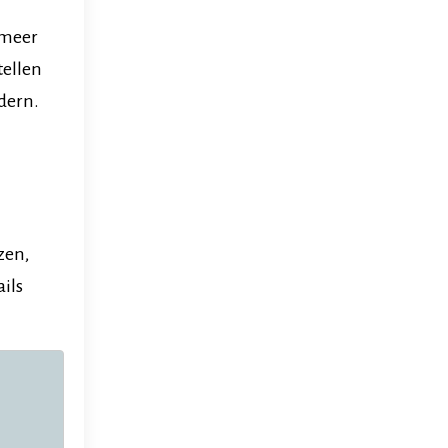
 meer
tellen
dern.
zen,
ails