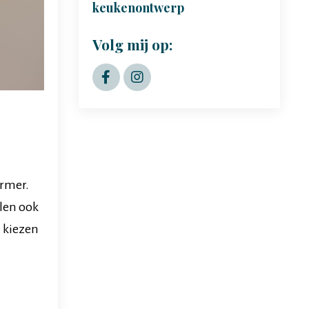
keukenontwerp
Volg mij op:
armer.
elen ook
n kiezen