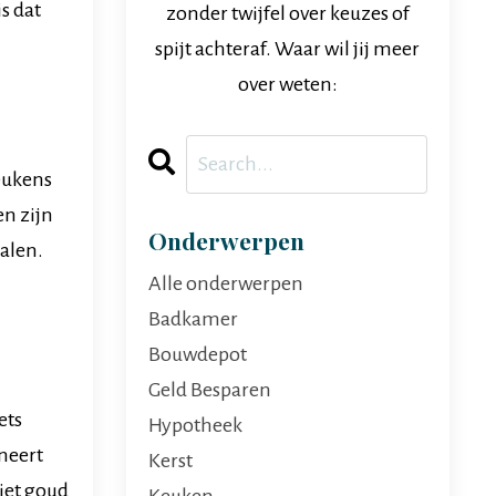
is dat
zonder twijfel over keuzes of
spijt achteraf. Waar wil jij meer
over weten:
keukens
en zijn
Onderwerpen
talen.
Alle onderwerpen
Badkamer
Bouwdepot
Geld Besparen
ets
Hypotheek
neert
Kerst
Niet goud
Keuken